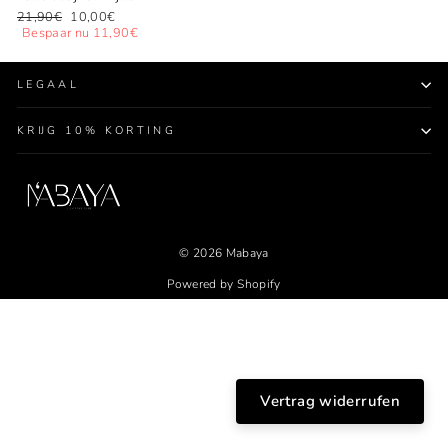
Normale
Speciale
21,90€
10,00€
prijs
prijs
Bespaar nu 11,90€
LEGAAL
KRIJG 10% KORTING
© 2026 Mabaya
Powered by Shopify
Vertrag widerrufen