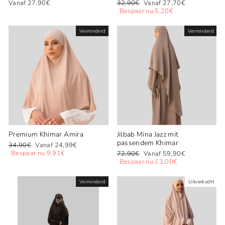
Normale
Speciale
Vanaf 27,90€
32,90€
Vanaf 27,70€
prijs
prijs
Bespaar nu 5,20€
Verminderd
Verminderd
Premium Khimar Amira
Jilbab Mina Jazz mit
passendem Khimar
Normale
Speciale
34,90€
Vanaf 24,99€
prijs
prijs
Bespaar nu 9,91€
Normale
Speciale
72,90€
Vanaf 59,90€
prijs
prijs
Bespaar nu 13,00€
Verminderd
Uitverkocht