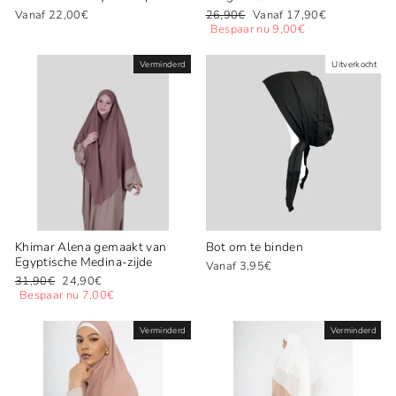
Normale
Speciale
Vanaf 22,00€
26,90€
Vanaf 17,90€
prijs
prijs
Bespaar nu 9,00€
Verminderd
Uitverkocht
Khimar Alena gemaakt van
Bot om te binden
Egyptische Medina-zijde
Vanaf 3,95€
Normale
Speciale
31,90€
24,90€
prijs
prijs
Bespaar nu 7,00€
Verminderd
Verminderd