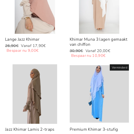
Lange Jazz Khimar
Khimar Muna 3 lagen gemaakt
van chiffon
Normale
Speciale
26,90€
Vanaf 17,90€
prijs
prijs
Bespaar nu 9,00€
Normale
Speciale
30,90€
Vanaf 20,00€
prijs
prijs
Bespaar nu 10,90€
Verminderd
Jazz Khimar Lamis 2-traps
Premium Khimar 3-stufig