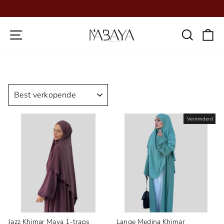
Ga
direct
Diavoorstelling
naar
pauzeren
Paginanavigatie
Zoeko
W
de
inhoud
SORTEER
OP
Verminderd
Jazz Khimar Maya 1-traps
Lange Medina Khimar