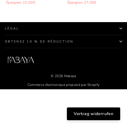
régulier
réduit
régulier
réduit
Épargnez 10,00€
Épargnez 27,00€
LÉGAL
OBTENEZ 10 % DE RÉDUCTION
© 2026 Mabaya
Commerce électronique propulsé par Shopify
Vertrag widerrufen