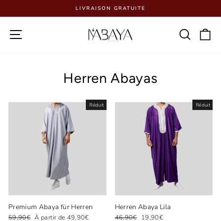
Passer
LIVRAISON GRATUITE
au
Diaporama
contenu
Pause
Navigation
Reche
P
Herren Abayas
Réduit
Réduit
Premium Abaya für Herren
Herren Abaya Lila
Prix
Prix
Prix
Prix
59,90€
À partir de 49,90€
46,90€
19,90€