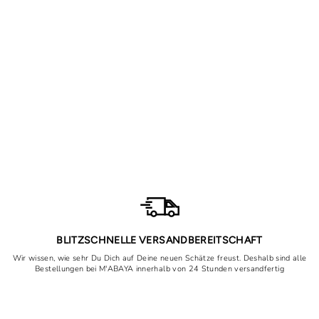
Kimono Farah gemaakt van
Medina-zijde
Normale
Speciale
53,45€
Vanaf 29,90€
prijs
prijs
Bespaar nu 23,55€
BLITZSCHNELLE VERSANDBEREITSCHAFT
Wir wissen, wie sehr Du Dich auf Deine neuen Schätze freust. Deshalb sind alle
Bestellungen bei M'ABAYA innerhalb von 24 Stunden versandfertig