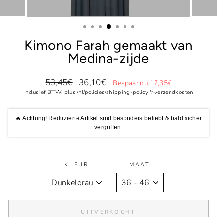
Kimono Farah gemaakt van
Medina-zijde
Normale
Speciale
53,45€
36,10€
Bespaar nu 17,35€
prijs
prijs
Inclusief BTW. plus
/nl/policies/shipping-policy '>verzendkosten
🔥 Achtung! Reduzierte Artikel sind besonders beliebt & bald sicher
vergriffen.
KLEUR
MAAT
UITVERKOCHT