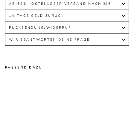
AB 69€ KOSTENLOSER VERSAND NACH 🇩🇪
14 TAGE GELD ZURÜCK
RÜCKSENDUNG/WIDERRUF
WIR BEANTWORTEN DEINE FRAGE
PASSEND DAZU
Gebed
ingestel
d
Normale
Speciale
37,90€
prijs
prijs
Vanaf
23,90€
Bespaar nu 14,00€
Verminderd