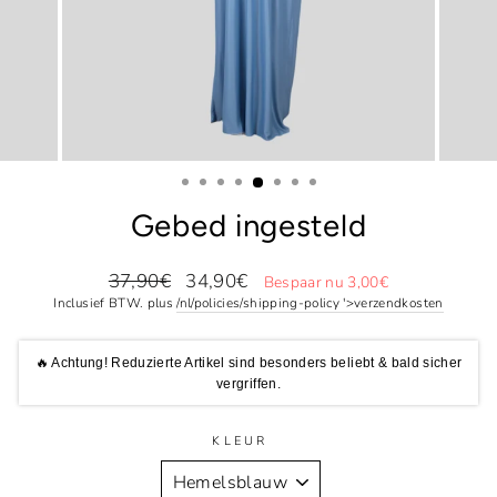
Gebed ingesteld
Normale
Speciale
37,90€
34,90€
Bespaar nu 3,00€
prijs
prijs
Inclusief BTW. plus
/nl/policies/shipping-policy '>verzendkosten
🔥 Achtung! Reduzierte Artikel sind besonders beliebt & bald sicher
vergriffen.
KLEUR