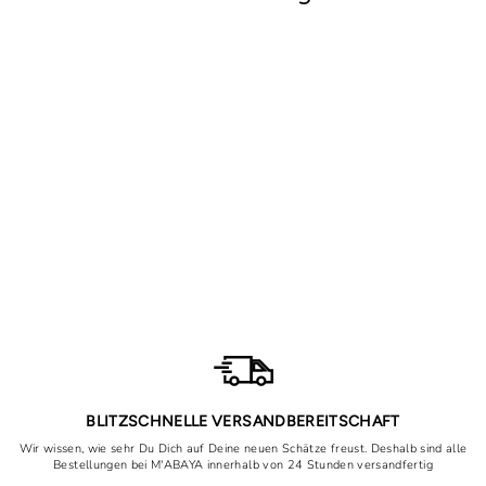
Verminderd
Gebed ingesteld
Normale
Speciale
37,90€
Vanaf 23,90€
prijs
prijs
Bespaar nu 14,00€
BLITZSCHNELLE VERSANDBEREITSCHAFT
Wir wissen, wie sehr Du Dich auf Deine neuen Schätze freust. Deshalb sind alle
Bestellungen bei M'ABAYA innerhalb von 24 Stunden versandfertig