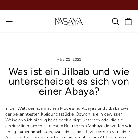
Direkt
zum
Pause
Inhalt
Diashow
Seitennavigation
Such
E
März 23, 2023
Was ist ein Jilbab und wie
unterscheidet es sich von
einer Abaya?
In der Welt der islamischen Mode sind Abayas und Jilbabs zwei
der bekanntesten Kleidungsstücke. Obwohl sie in gewisser
Weise ähnlich sind, gibt es doch einige Unterschiede, die sie
einzigartig machen. In diesem Beitrag von Mabaya.de wollen wir
uns genauer anschauen, was ein Jilbab ist, wie es sich von einer
Abaya unterscheidet und wie man es stilvoll im Alltag tragen