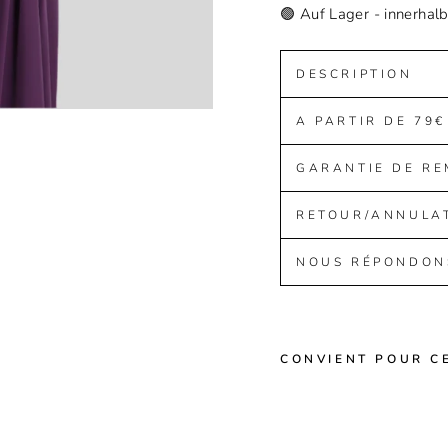
🟢 Auf Lager - innerhal
DESCRIPTION
A PARTIR DE 79€
GARANTIE DE R
RETOUR/ANNULA
NOUS RÉPONDON
CONVIENT POUR C
Aba
ya
Al