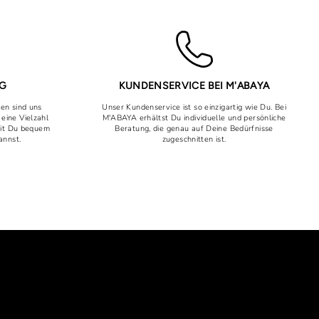
NG
KUNDENSERVICE BEI M'ABAYA
uen sind uns
Unser Kundenservice ist so einzigartig wie Du. Bei
 eine Vielzahl
M'ABAYA erhältst Du individuelle und persönliche
mit Du bequem
Beratung, die genau auf Deine Bedürfnisse
annst.
zugeschnitten ist.