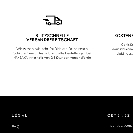
BLITZSCHNELLE
KOSTENF
VERSANDBEREITSCHAFT
Genieße
Wir wissen, wie sehr Du Dich auf Deine neuen
deutschlandw
Schätze freust. Deshalb sind alle Bestellungen bei
Lieblingss
M'ABAYA innerhalb von 24 Stunden versandfertig
LÉGAL
OBTENEZ 
Inscrivez-vous
FAQ