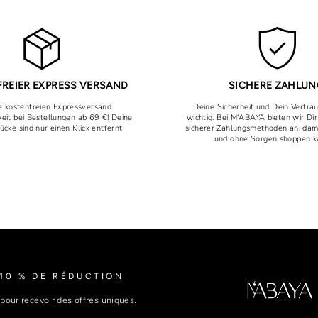
REIER EXPRESS VERSAND
SICHERE ZAHLU
 kostenfreien Expressversand
Deine Sicherheit und Dein Vertra
eit bei Bestellungen ab 69 €! Deine
wichtig. Bei M'ABAYA bieten wir Dir
tücke sind nur einen Klick entfernt
sicherer Zahlungsmethoden an, da
und ohne Sorgen shoppen k
10 % DE RÉDUCTION
 pour recevoir des offres uniques.