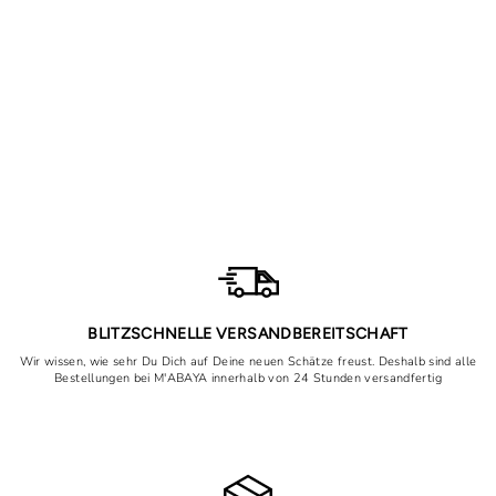
Abaya Layla
Prix
Prix
75,90€
À partir de 58,90€
régulier
réduit
Épargnez 17,00€
BLITZSCHNELLE VERSANDBEREITSCHAFT
Wir wissen, wie sehr Du Dich auf Deine neuen Schätze freust. Deshalb sind alle
Bestellungen bei M'ABAYA innerhalb von 24 Stunden versandfertig