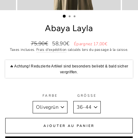
Abaya Layla
Prix
Prix
75,90€
58,90€
Épargnez 17,00€
régulier
réduit
Taxes incluses.
Frais d'expédition
calculés lors du passage à la caisse.
🔥 Achtung! Reduzierte Artikel sind besonders beliebt & bald sicher
vergriffen.
FARBE
GRÖSSE
AJOUTER AU PANIER