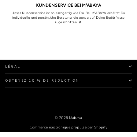
KUNDENSERVICE BEI M'ABAYA
Unser Kundenservice ist so einzigartig wie Du. Bei M'ABAYA erhältst Du
individuelle und persönliche Beratung, die genau auf Deine Bedürfnisse
zugeschnitten ist.
LÉGAL
OBTENEZ 10 % DE RÉDUCTION
© 2026 Mabaya
Commerce électronique propulsé par Shopify