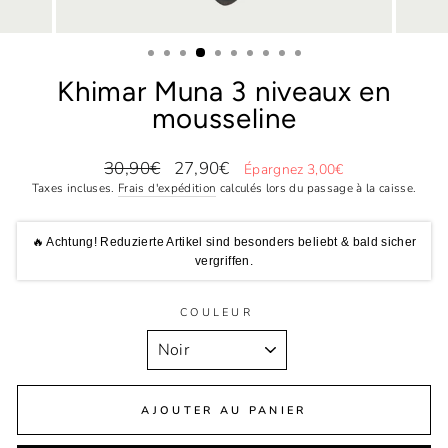
Khimar Muna 3 niveaux en
mousseline
Prix
Prix
30,90€
27,90€
Épargnez 3,00€
régulier
réduit
Taxes incluses.
Frais d'expédition
calculés lors du passage à la caisse.
🔥 Achtung! Reduzierte Artikel sind besonders beliebt & bald sicher
vergriffen.
COULEUR
AJOUTER AU PANIER