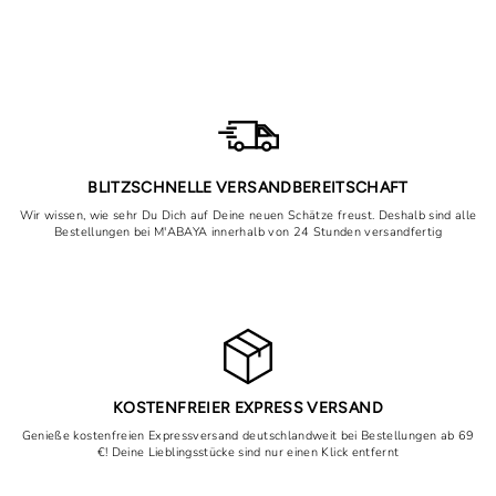
Prix
Prix
21,90€
10,00€
régulier
réduit
Épargnez 11,90€
BLITZSCHNELLE VERSANDBEREITSCHAFT
Wir wissen, wie sehr Du Dich auf Deine neuen Schätze freust. Deshalb sind alle
Bestellungen bei M'ABAYA innerhalb von 24 Stunden versandfertig
KOSTENFREIER EXPRESS VERSAND
Genieße kostenfreien Expressversand deutschlandweit bei Bestellungen ab 69
€! Deine Lieblingsstücke sind nur einen Klick entfernt