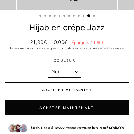
Hijab en crêpe Jazz
Prix
Prix
21,90€
10,00€
Épargnez 11,90€
régulier
réduit
Taxes incluses.
Frais d'expédition
calculés lors du passage à la caisse.
COULEUR
AJOUTER AU PANIER
ACHETER MAINTENANT