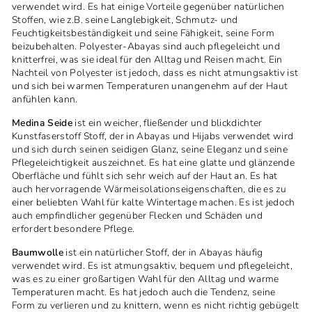
verwendet wird. Es hat einige Vorteile gegenüber natürlichen
Stoffen, wie z.B. seine Langlebigkeit, Schmutz- und
Feuchtigkeitsbeständigkeit und seine Fähigkeit, seine Form
beizubehalten. Polyester-Abayas sind auch pflegeleicht und
knitterfrei, was sie ideal für den Alltag und Reisen macht. Ein
Nachteil von Polyester ist jedoch, dass es nicht atmungsaktiv ist
und sich bei warmen Temperaturen unangenehm auf der Haut
anfühlen kann.
Medina Seide
ist ein weicher, fließender und blickdichter
Kunstfaserstoff Stoff, der in Abayas und Hijabs verwendet wird
und sich durch seinen seidigen Glanz, seine Eleganz und seine
Pflegeleichtigkeit auszeichnet. Es hat eine glatte und glänzende
Oberfläche und fühlt sich sehr weich auf der Haut an. Es hat
auch hervorragende Wärmeisolationseigenschaften, die es zu
einer beliebten Wahl für kalte Wintertage machen. Es ist jedoch
auch empfindlicher gegenüber Flecken und Schäden und
erfordert besondere Pflege.
Baumwolle
ist ein natürlicher Stoff, der in Abayas häufig
verwendet wird. Es ist atmungsaktiv, bequem und pflegeleicht,
was es zu einer großartigen Wahl für den Alltag und warme
Temperaturen macht. Es hat jedoch auch die Tendenz, seine
Form zu verlieren und zu knittern, wenn es nicht richtig gebügelt