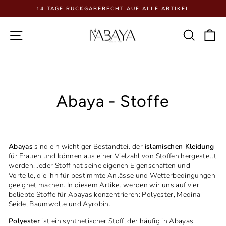
Direkt
EL
zum
Pause
Inhalt
Diashow
Seitennavigation
Such
E
Abaya - Stoffe
Abayas
sind ein wichtiger Bestandteil der
islamischen Kleidung
für Frauen und können aus einer Vielzahl von Stoffen hergestellt
werden. Jeder Stoff hat seine eigenen Eigenschaften und
Vorteile, die ihn für bestimmte Anlässe und Wetterbedingungen
geeignet machen. In diesem Artikel werden wir uns auf vier
beliebte Stoffe für Abayas konzentrieren: Polyester, Medina
Seide, Baumwolle und Ayrobin.
Polyester
ist ein synthetischer Stoff, der häufig in Abayas