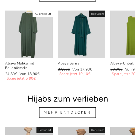
Ausverkauft
Reduziert
Abaya Malika mit
Abaya Safira
Abaya-Unterkl
Ballonärmeln
Normaler
Sonderpreis
Normaler
Sonde
37,00€
Von 17,90€
29,90€
Von 9
Normaler
Sonderpreis
Preis
Preis
24,80€
Von 18,90€
Spare jetzt 19,10€
Spare jetzt 2
Preis
Spare jetzt 5,90€
Hijabs zum verlieben
MEHR ENTDECKEN
Reduziert
Reduziert