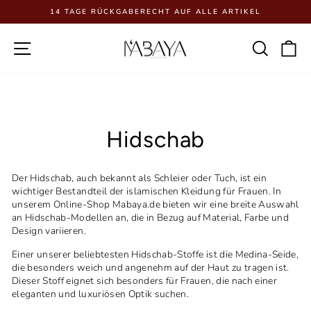
Direkt
14 TAGE RÜCKGABERECHT AUF ALLE ARTIKEL
zum
Pause
Inhalt
Diashow
Seitennavigation
Such
E
Hidschab
Der Hidschab, auch bekannt als Schleier oder Tuch, ist ein
wichtiger Bestandteil der islamischen Kleidung für Frauen. In
unserem Online-Shop Mabaya.de bieten wir eine breite Auswahl
an Hidschab-Modellen an, die in Bezug auf Material, Farbe und
Design variieren.
Einer unserer beliebtesten Hidschab-Stoffe ist die Medina-Seide,
die besonders weich und angenehm auf der Haut zu tragen ist.
Dieser Stoff eignet sich besonders für Frauen, die nach einer
eleganten und luxuriösen Optik suchen.