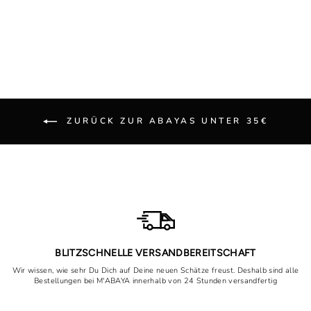
Normaler
Sonderpreis
29,90€
Von 19,00€
Preis
Spare jetzt 10,90€
ZURÜCK ZUR ABAYAS UNTER 35€
BLITZSCHNELLE VERSANDBEREITSCHAFT
Wir wissen, wie sehr Du Dich auf Deine neuen Schätze freust. Deshalb sind alle
Bestellungen bei M'ABAYA innerhalb von 24 Stunden versandfertig