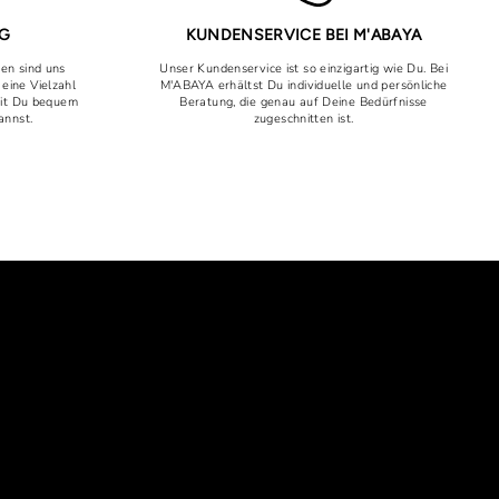
NG
KUNDENSERVICE BEI M'ABAYA
uen sind uns
Unser Kundenservice ist so einzigartig wie Du. Bei
 eine Vielzahl
M'ABAYA erhältst Du individuelle und persönliche
mit Du bequem
Beratung, die genau auf Deine Bedürfnisse
annst.
zugeschnitten ist.