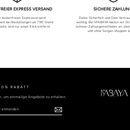
REIER EXPRESS VERSAND
SICHERE ZAHLU
 kostenfreien Expressversand
Deine Sicherheit und Dein Vertra
eit bei Bestellungen ab 79€! Deine
wichtig. Bei M'ABAYA bieten wir Dir
tücke sind nur einen Klick entfernt
sicherer Zahlungsmethoden an, da
und ohne Sorgen shoppen k
10% RABATT
n, um einmalige Angebote zu erhalten.
EN
ER
Tok