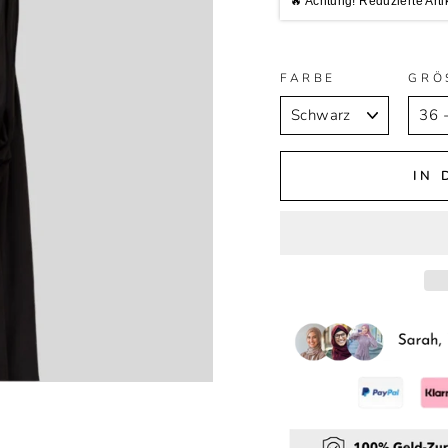
🔥 Achtung! Reduzierte Arti
FARBE
GRÖ
IN