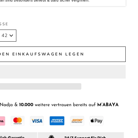
kel sind besonders beliebt & bald sicher vergriffen.
SSE
 DEN EINKAUFSWAGEN LEGEN