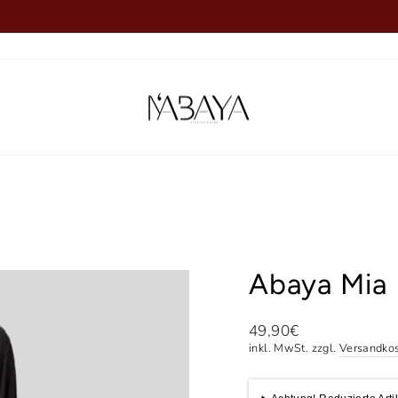
Pause
Diashow
Abaya Mia
Normaler
49,90€
Preis
inkl. MwSt. zzgl.
Versandko