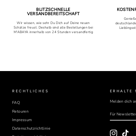
BLITZSCHNELLE
KOSTENF
VERSANDBEREITSCHAFT
Genieße
Wir wissen, wie sehr Du Dich auf Deine neuen
deutschlandw
Schätze freust. Deshalb sind alle Bestellungen bei
Lieblingss
M'ABAYA innerhalb von 24 Stunden versandfertig
RECHTLICHES
ERHALTE 
Melden dich a
FAQ
FÜR
ABONNIER
Retouren
NEWSLETT
ANMELDEN
Impressum
Datenschutzrichtlinie
Instagram
Tik