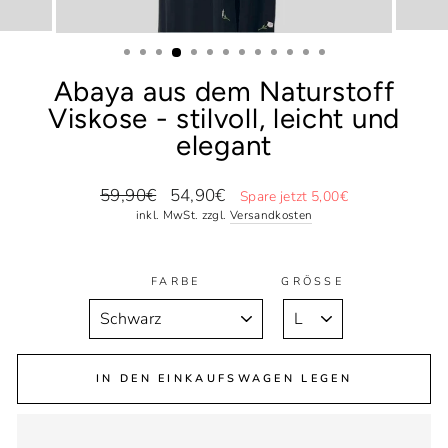
Abaya aus dem Naturstoff
Viskose - stilvoll, leicht und
elegant
Normaler
Sonderpreis
59,90€
54,90€
Spare jetzt 5,00€
Preis
inkl. MwSt. zzgl.
Versandkosten
FARBE
GRÖSSE
IN DEN EINKAUFSWAGEN LEGEN