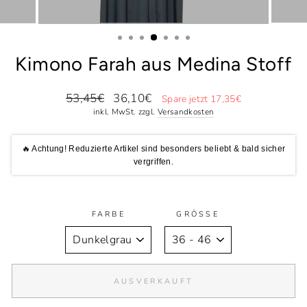
Kimono Farah aus Medina Stoff
Normaler
Sonderpreis
53,45€
36,10€
Spare jetzt 17,35€
Preis
inkl. MwSt. zzgl.
Versandkosten
🔥 Achtung! Reduzierte Artikel sind besonders beliebt & bald sicher
vergriffen.
FARBE
GRÖSSE
AUSVERKAUFT