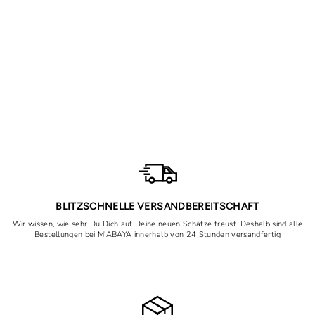
Kimono Farah aus Medina
Stoff
Normaler
Sonderpreis
53,45€
Von 29,90€
Preis
Spare jetzt 23,55€
BLITZSCHNELLE VERSANDBEREITSCHAFT
Wir wissen, wie sehr Du Dich auf Deine neuen Schätze freust. Deshalb sind alle
Bestellungen bei M'ABAYA innerhalb von 24 Stunden versandfertig